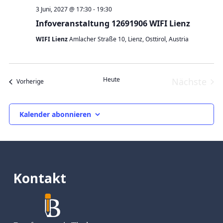
3 Juni, 2027 @ 17:30
-
19:30
Infoveranstaltung 12691906 WIFI Lienz
WIFI Lienz
Amlacher Straße 10, Lienz, Osttirol, Austria
Heute
Nächste
Veranstaltungen
Vorherige
Veranst
Kalender abonnieren
Kontakt