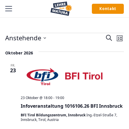
Kontakt
Veranstaltungen
Veran
Ve
Anstehende
Suche
Liste
An
Suche
Datum
Oktober 2026
wählen.
Na
und
Ansic
FR.
23
Navig
23 Oktober @ 18:00
-
19:00
Infoveranstaltung 1016106.26 BFI Innsbruck
BFI Tirol Bildungszentrum, Innsbruck
Ing.-Etzel-Straße 7,
Innsbruck, Tirol, Austria