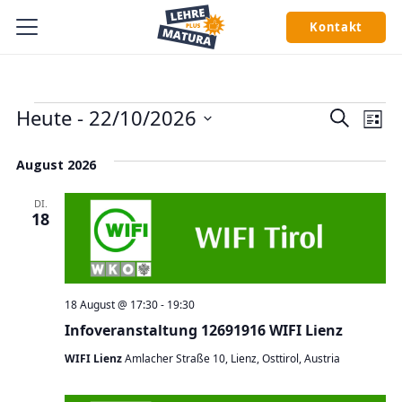
Kontakt
Veranstaltungen
Veran
Ve
Heute
 - 
22/10/2026
Suche
Liste
An
Suche
Datum
August 2026
wählen.
Na
und
Ansic
DI.
18
Navig
18 August @ 17:30
-
19:30
Infoveranstaltung 12691916 WIFI Lienz
WIFI Lienz
Amlacher Straße 10, Lienz, Osttirol, Austria