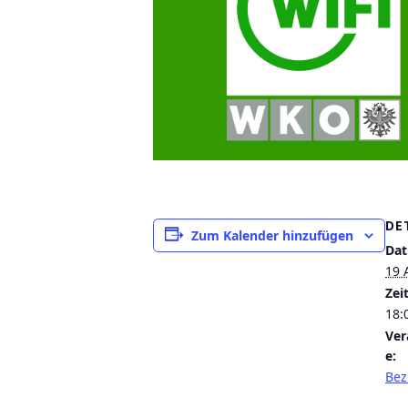
DE
Zum Kalender hinzufügen
Da
19 
Zeit
18:
Ver
e:
Bez