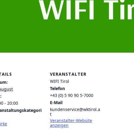
TAILS
VERANSTALTER
WIFI Tirol
tum:
Telefon
August
+43 (0) 5 90 90 5-7000
:
E-Mail
00 - 20:00
kundenservice@wktirol.a
anstaltungskategori
t
Veranstalter-Website
irke
anzeigen