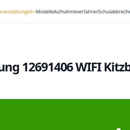
eranstaltungen
Modelle
Aufnahmeverfahren
Schulabbrech
ung 12691406 WIFI Kitz