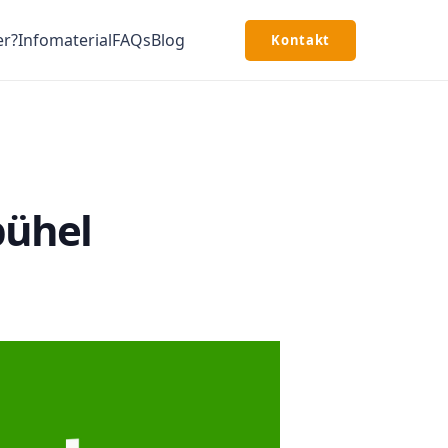
er?
Infomaterial
FAQs
Blog
Kontakt
bühel