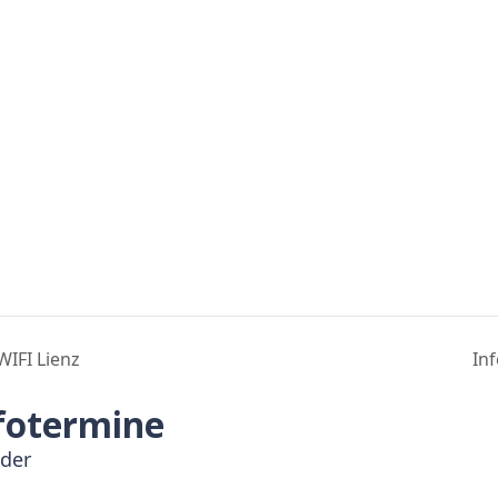
IFI Lienz
In
fotermine
lder