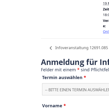
19 
Zeit
18:
Ver
e:
Onl
Infoveranstaltung 12691.085
Anmeldung für In
Felder mit einem
*
sind Pflichtfe
Termin auswählen
*
Vorname
*