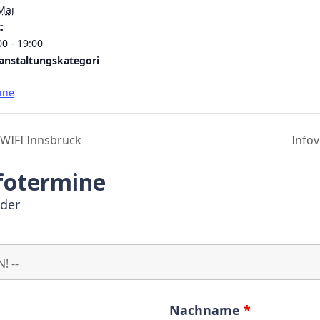
Mai
:
00 - 19:00
anstaltungskategori
ine
 WIFI Innsbruck
Infov
fotermine
lder
Nachname
*