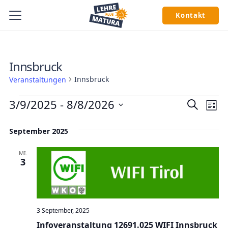
Kontakt
Innsbruck
Innsbruck
Veranstaltungen
Veranstaltungen
Veran
Ve
3/9/2025
 - 
8/8/2026
Suche
Liste
An
Suche
Datum
September 2025
wählen.
Na
und
Ansic
MI.
3
Navig
3 September, 2025
Infoveranstaltung 12691.025 WIFI Innsbruck